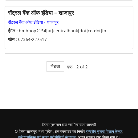
सेंट्रल बैंक ऑफ इंडिया – शाजापुर
सेंट्रल बैंक ऑफ इंडिया - शाजापुर
ईमेल :
bmbhop2154[at]centralbank[dot]co[dot]in
फोन :
07364-227517
पिछला
पृष्ठ - 2 of 2
जिला प्रशासन द्वारा स्वामित्व वाली सामग्री
© जिला शाजापुर, मध्य प्रदेश , इस वेबसाइट का निर्माण
राष्ट्रीय सूचना विज्ञान केन्द्र
,
इलेक्ट्रानिक्स एवं सूचना प्रौद्योगिकी मंत्रालय
, भारत सरकार द्वारा किया गया है।