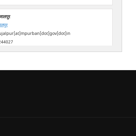
जालपुर
ालपुर
jalpur[at]mpurban[dot]gov[dot]in
244027